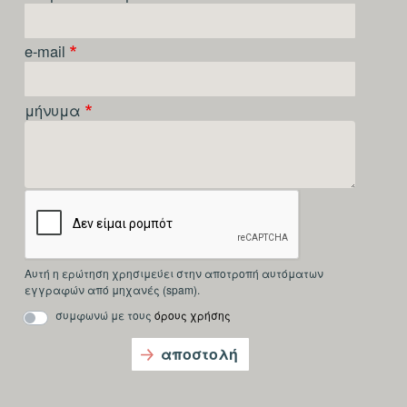
e-mail
μήνυμα
Αυτή η ερώτηση χρησιμεύει στην αποτροπή αυτόματων
εγγραφών από μηχανές (spam).
συμφωνώ με τους
όρους χρήσης
αποστολή