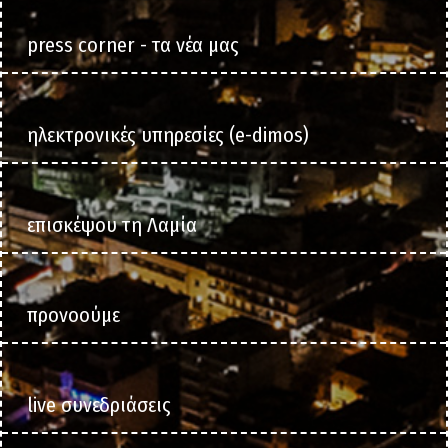
main
press corner - τα νέα μας
ηλεκτρονικές υπηρεσίες (e-dimos)
επισκέψου τη Λαμία
προνοούμε
live συνεδριάσεις