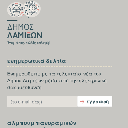
FOOTER-
FIRST
SECTION
FOOTER-
ενημερωτικά δελτία
SECOND
Ενημερωθείτε με τα τελευταία νέα του
Δήμου Λαμιέων μέσα από την ηλεκτρονική
σας διεύθυνση.
E-mail
εγγραφή
SECTION
άλμπουμ πανοραμικών
FOOTER-