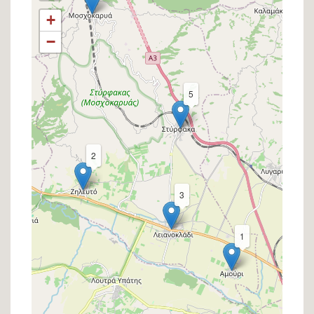
+
−
5
2
3
1