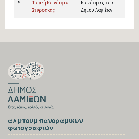
5
Τοπική Κοινότητα
Κοινότητες του
Στύρφακας
Δήμου Λαμιέων
SECTION
FOOTER-
FIRST
SECTION
άλμπουμ πανοραμικών
FOOTER-
φωτογραφιών
THIRD