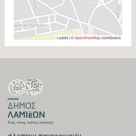
Leaflet | ©
OpenStreetMap
contributors
SECTION
FOOTER-
FIRST
SECTION
άλμπουμ πανοραμικών