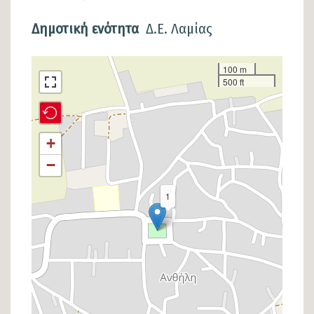
Δημοτική ενότητα
Δ.Ε. Λαμίας
Σημείο
100 m
500 ft
στον
χάρτη
+
−
1