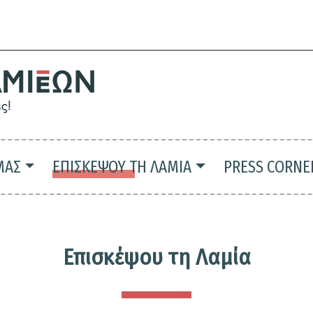
Παράκαμψη
προς
το
κυρίως
περιεχόμενο
ΜΑΣ
ΕΠΙΣΚΕΨΟΥ ΤΗ ΛΑΜΙΑ
PRESS CORNE
Επισκέψου τη Λαμία