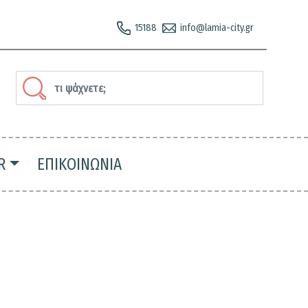
15188
info@lamia-city.gr
Section
Αναζήτηση
header-
slider-
top-
R
ΕΠΙΚΟΙΝΩΝΙΑ
right