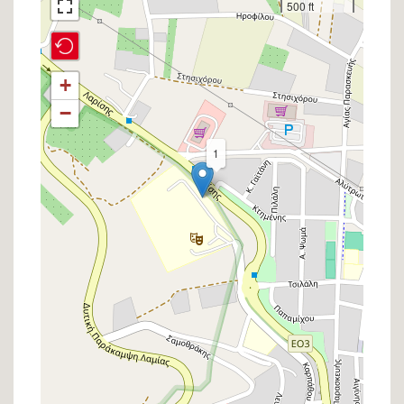
500 ft
στον
χάρτη
+
−
1