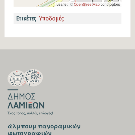
Leaflet | ©
OpenStreetMap
contributors
Ετικέτες
Υποδομές
SECTION
FOOTER-
FIRST
SECTION
άλμπουμ πανοραμικών
FOOTER-
φωτογραφιών