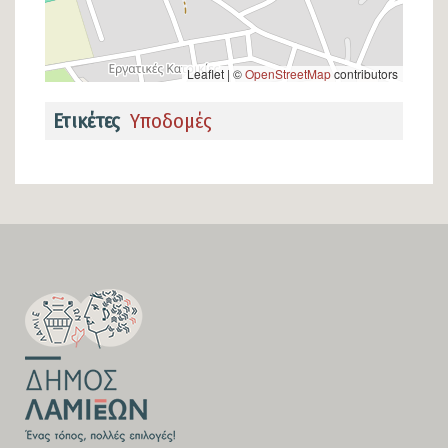
Leaflet | ©
OpenStreetMap
contributors
Ετικέτες
Υποδομές
SECTION
FOOTER-
FIRST