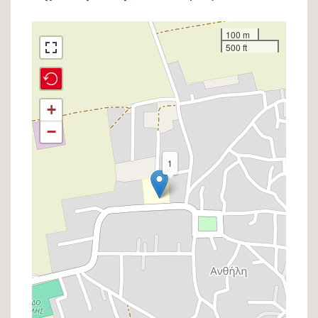
Σημείο
100 m
500 ft
στον
χάρτη
+
−
1