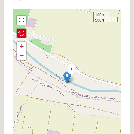
Σημείο
100 m
500 ft
στον
χάρτη
+
−
1