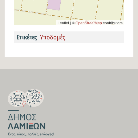
Leaflet | ©
OpenStreetMap
contributors
Ετικέτες
Υποδομές
SECTION
FOOTER-
FIRST