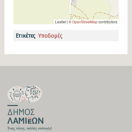
Leaflet | ©
OpenStreetMap
contributors
Ετικέτες
Υποδομές
SECTION
FOOTER-
FIRST