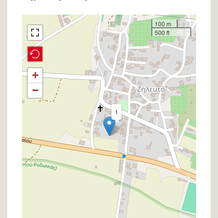
Σημείο
100 m
500 ft
στον
χάρτη
+
−
1