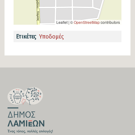
Leaflet | ©
OpenStreetMap
contributors
Ετικέτες
Υποδομές
SECTION
FOOTER-
FIRST