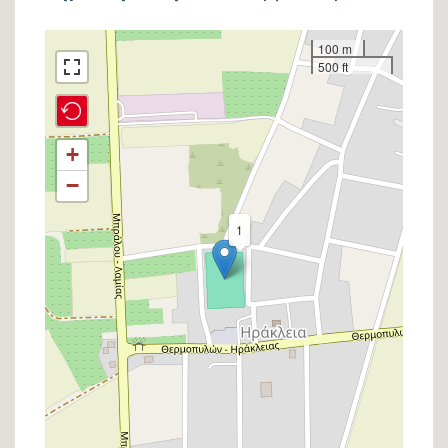
Σημείο
100 m
500 ft
στον
χάρτη
+
−
1