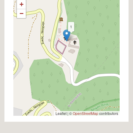
+
−
1
Leaflet | ©
OpenStreetMap
contributors