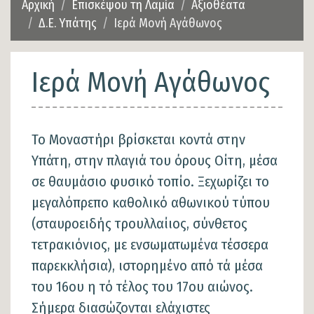
Αρχική
Επισκέψου τη Λαμία
Αξιοθέατα
Δ.Ε. Υπάτης
Ιερά Μονή Αγάθωνος
Ιερά Μονή Αγάθωνος
Το Μοναστήρι βρίσκεται κοντά στην
Υπάτη, στην πλαγιά του όρους Οίτη, μέσα
σε θαυμάσιο φυσικό τοπίο. Ξεχωρίζει το
μεγαλόπρεπο καθολικό αθωνικού τύπου
(σταυροειδής τρουλλαίιος, σύνθετος
τετρακιόνιος, με ενσωματωμένα τέσσερα
παρεκκλήσια), ιστορημένο από τά μέσα
του 16ου η τό τέλος του 17ου αιώνος.
Σήμερα διασώζονται ελάχιστες