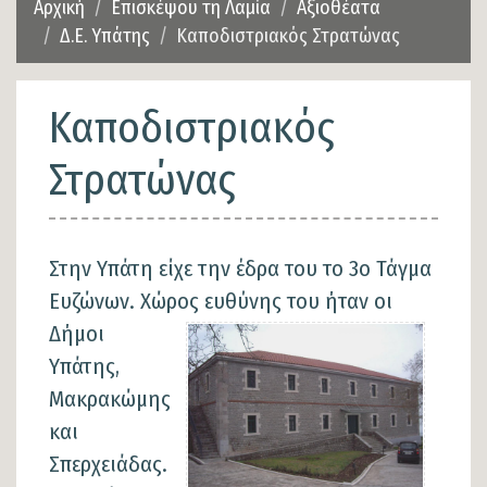
Αρχική
Επισκέψου τη Λαμία
Αξιοθέατα
Δ.Ε. Υπάτης
Καποδιστριακός Στρατώνας
Καποδιστριακός
Στρατώνας
Στην Υπάτη είχε την έδρα του το 3ο Τάγμα
Ευζώνων. Χώρος
ευθύνης του ήταν οι
Δήμοι
Υπάτης,
Μακρακώμης
και
Σπερχειάδας.