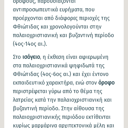
ορόφους, παρουσιάζονται
αντιπροσωπευτικά ευρήματα, που
προέρχονται από διάφορες περιοχές της
Φθιώτιδας και χρονολογούνται στην
παλαιοχριστιανική και βυζαντινή περίοδο
(4ος-14ος αι.).
Στο
ισόγειο
, η έκθεση είναι αφιερωμένη
στα παλαιοχριστιανικά ψηφιδωτά της
Φθιώτιδας (4ος-6ος αι.) και έχει έντονο
εκπαιδευτικό χαρακτήρα, ενώ στον
όροφο
περιστρέφεται γύρω από το θέμα της
λατρείας κατά την παλαιοχριστιανική και
βυζαντινή περίοδο. Στην αίθουσα της
παλαιοχριστιανικής περιόδου εκτίθενται
κυρίως μαρμάρινα αρχιτεκτονικά μέλη και