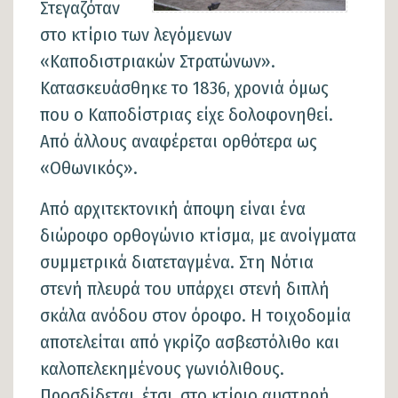
Στεγαζόταν
στο κτίριο των λεγόμενων
«Καποδιστριακών Στρατώνων».
Κατασκευάσθηκε το 1836, χρονιά όμως
που ο Καποδίστριας είχε δολοφονηθεί.
Από άλλους αναφέρεται ορθότερα ως
«Οθωνικός».
Από αρχιτεκτονική άποψη είναι ένα
διώροφο ορθογώνιο κτίσμα, με ανοίγματα
συμμετρικά διατεταγμένα. Στη Νότια
στενή πλευρά του υπάρχει στενή διπλή
σκάλα ανόδου στον όροφο. Η τοιχοδομία
αποτελείται από γκρίζο ασβεστόλιθο και
καλοπελεκημένους γωνιόλιθους.
Προσδίδεται, έτσι, στο κτίριο αυστηρή