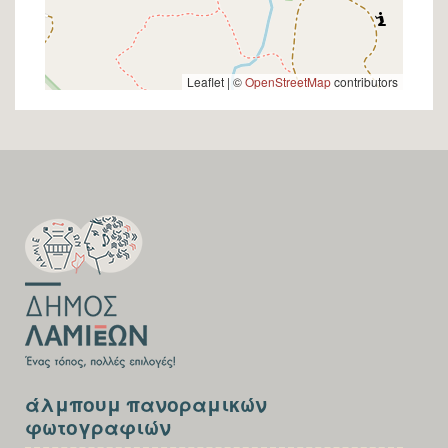
Leaflet | ©
OpenStreetMap
contributors
SECTION
FOOTER-
FIRST
SECTION
άλμπουμ πανοραμικών
FOOTER-
φωτογραφιών
THIRD