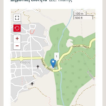
Σημείο
100 m
500 ft
στον
χάρτη
+
−
1