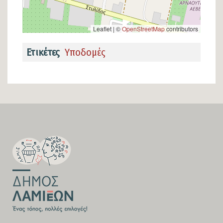
Leaflet | ©
OpenStreetMap
contributors
Ετικέτες
Υποδομές
SECTION
FOOTER-
FIRST