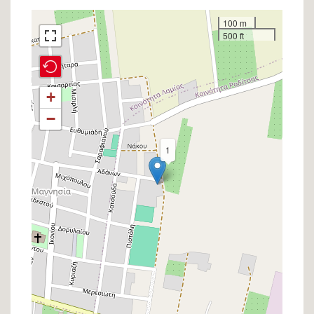
Σημείο
100 m
500 ft
στον
χάρτη
+
−
1