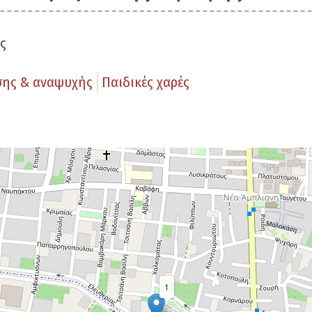
ς
σης & αναψυχής
Παιδικές χαρές
1