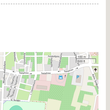
100 m
500 ft