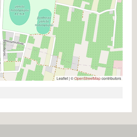
Leaflet | ©
OpenStreetMap
contributors