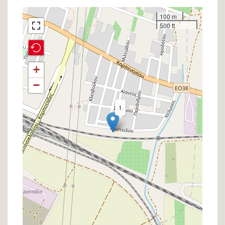
Σημείο
100 m
500 ft
στον
χάρτη
+
−
1