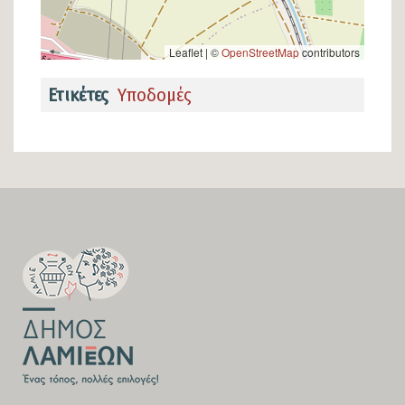
Leaflet | ©
OpenStreetMap
contributors
Ετικέτες
Υποδομές
SECTION
FOOTER-
FIRST