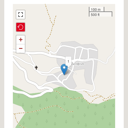
Σημείο
100 m
500 ft
στον
χάρτη
+
−
1