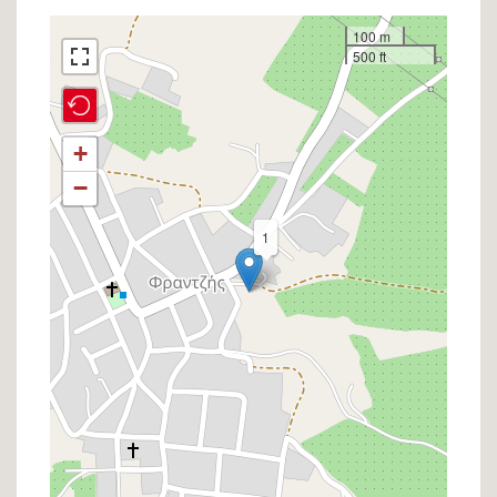
Σημείο
100 m
500 ft
στον
χάρτη
+
−
1