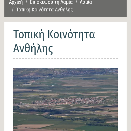
Αρχική
Επισκέψου τη Λαμία
Λαμία
Τοπική Κοινότητα Ανθήλης
Τοπική Κοινότητα
Ανθήλης
Εικόνα
Εικόνα