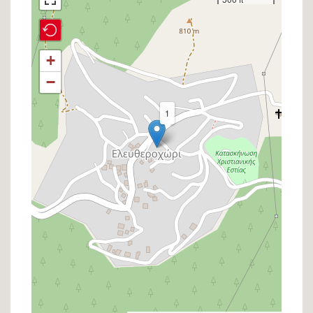
στον
χάρτη
+
−
1