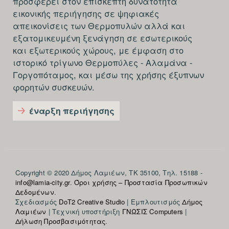
προσφέρει στον επισκέπτη δυνατότητα
εικονικής περιήγησης σε ψηφιακές
απεικονίσεις των Θερμοπυλών αλλά και
εξατομικευμένη ξενάγηση σε εσωτερικούς
και εξωτερικούς χώρους, με έμφαση στο
ιστορικό τρίγωνο Θερμοπύλες - Αλαμάνα -
Γοργοπόταμος, και μέσω της χρήσης έξυπνων
φορητών συσκευών.
έναρξη περιήγησης
Section
Copyright © 2020 Δήμος Λαμιέων, ΤΚ 35100, Τηλ. 15188 -
info@lamia-city.gr
.
Όροι χρήσης – Προστασία Προσωπικών
footer-
Δεδομένων
.
Σχεδιασμός
DoT2 Creative Studio
| Εμπλουτισμός
Δήμος
fifth
Λαμιέων
| Τεχνική υποστήριξη
ΓΝΩΣΙΣ Computers
|
Δήλωση Προσβασιμότητας
.