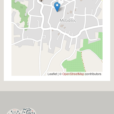
Leaflet | ©
OpenStreetMap
contributors
SECTION
FOOTER-