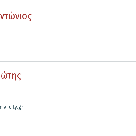
Αντώνιος
ιώτης
ia-city.gr