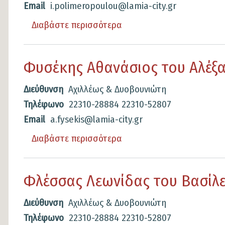
Email
i.polimeropoulou@lamia-city.gr
Διαβάστε περισσότερα
για
το
Πολυμεροπούλου
Φυσέκης Αθανάσιος του Αλέξ
Ιωάννα
του
Διεύθυνση
Αχιλλέως & Δυοβουνιώτη
Κωνσταντίνος
Τηλέφωνο
22310-28884
22310-52807
Email
a.fysekis@lamia-city.gr
Διαβάστε περισσότερα
για
το
Φυσέκης
Φλέσσας Λεωνίδας του Βασίλε
Αθανάσιος
του
Διεύθυνση
Αχιλλέως & Δυοβουνιώτη
Αλέξανδρος
Τηλέφωνο
22310-28884
22310-52807