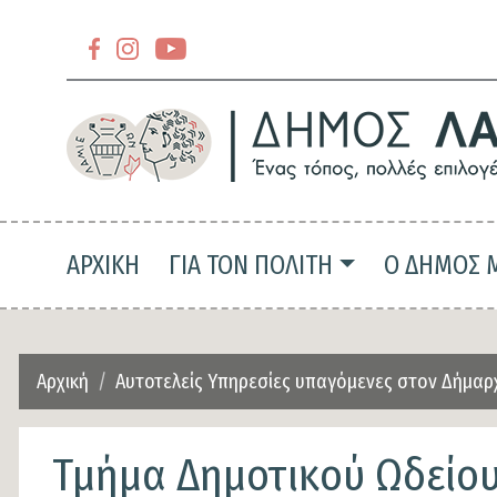
Section
header-
Section
slider-
header-
top
slider-
top-
Main navigation
ΑΡΧΙΚΗ
ΓΙΑ ΤΟΝ ΠΟΛΙΤΗ
Ο ΔΗΜΟΣ 
left
Αρχική
Αυτοτελείς Υπηρεσίες υπαγόμενες στον Δήμαρ
Τμήμα Δημοτικού Ωδείο