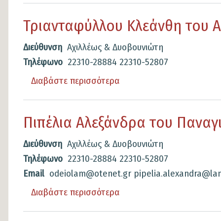
Τσιμέκας
Τριανταφύλλου Κλεάνθη του 
Αλέξανδρος
του
Διεύθυνση
Αχιλλέως & Δυοβουνιώτη
Γεώργιος
Τηλέφωνο
22310-28884
22310-52807
Διαβάστε περισσότερα
για
το
Τριανταφύλλου
Πιπέλια Αλεξάνδρα του Παναγ
Κλεάνθη
του
Διεύθυνση
Αχιλλέως & Δυοβουνιώτη
Αντώνιος
Τηλέφωνο
22310-28884
22310-52807
Email
odeiolam@otenet.gr
pipelia.alexandra@lam
Διαβάστε περισσότερα
για
το