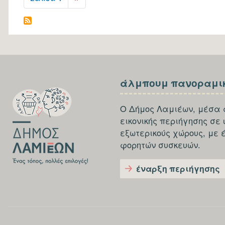
Αθανασία
page
του
Ανδρέας
SECTION
SECTION
άλμπουμ πανοραμι
FOOTER-
FOOTER-
FIRST
THIRD
Ο Δήμος Λαμιέων, μέσα 
εικονικής περιήγησης σε
εξωτερικούς χώρους, με 
φορητών συσκευών.
έναρξη περιήγησης