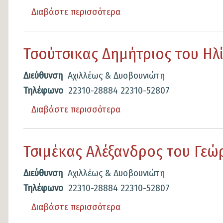
Διαβάστε περισσότερα
για
το
Φλέσσας
Τσούτσικας Δημήτριος του Ηλ
Λεωνίδας
του
Διεύθυνση
Αχιλλέως & Δυοβουνιώτη
Βασίλειος
Τηλέφωνο
22310-28884
22310-52807
Διαβάστε περισσότερα
για
το
Τσούτσικας
Τσιμέκας Αλέξανδρος του Γεώ
Δημήτριος
του
Διεύθυνση
Αχιλλέως & Δυοβουνιώτη
Ηλίας
Τηλέφωνο
22310-28884
22310-52807
Διαβάστε περισσότερα
για
το