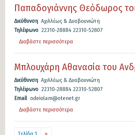
Πιπέλια
Παπαδογιάννης Θεόδωρος το
Αλεξάνδρα
του
Διεύθυνση
Αχιλλέως & Δυοβουνιώτη
Παναγιώτης
Τηλέφωνο
22310-28884
22310-52807
Διαβάστε περισσότερα
για
το
Παπαδογιάννης
Μπλουχάρη Αθανασία του Ανδ
Θεόδωρος
του
Διεύθυνση
Αχιλλέως & Δυοβουνιώτη
Ιωάννης
Τηλέφωνο
22310-28884
22310-52807
Email
odeiolam@otenet.gr
Διαβάστε περισσότερα
για
το
Μπλουχάρη
Σελιδοποίηση
Σελίδα 1
Next
››