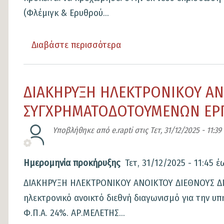
την
(Φλέμιγκ & Ερυθρού...
προμήθεια:
ένταξή
ΠΡΟΜΗΘΕΙΑ
τους
ΤΡΟΦΙΜΩΝ
Διαβάστε περισσότερα
για
στην
ΠΑΙΔΙΚΩΝ
το
προσχ.εκπαίδευση
&
ΑΝΑΚΟΙΝΩΣΗ
κτλ"
ΔΙΑΚΗΡΥΞΗ ΗΛΕΚΤΡΟΝΙΚΟΥ ΑΝ
ΒΡΕΦΟΝΗΠΙΑΚΩΝ
ΕΚΔΗΛΩΣΗΣ
ΣΤΑΘΜΩΝ,
ΕΝΔΙΑΦΕΡΟΝΤΟΣ
ΣΥΓΧΡΗΜΑΤΟΔΟΤΟΥΜΕΝΩΝ ΕΡΓΩΝ
ΚΟΙΝΩΝΙΚΟΥ
ΓΙΑ
Υποβλήθηκε από
e.rapti
στις
Τετ, 31/12/2025 - 11:39
ΠΑΝΤΟΠΩΛΕΙΟΥ,
ΜΙΣΘΩΣΗ
ΞΕΝΩΝΑ
ΔΗΜΟΤΙΚΩΝ
Ημερομηνία προκήρυξης
Τετ, 31/12/2025 - 11:45
έ
ΦΙΛΟΞΕΝΙΑΣ,
ΑΚΙΝΗΤΩΝ
KΗΦΗ
ΔΙΑΚΗΡΥΞΗ ΗΛΕΚΤΡΟΝΙΚΟΥ ΑΝΟΙΚΤΟΥ ΔΙΕΘΝΟΥΣ ΔΙΑ
ηλεκτρονικό ανοικτό διεθνή διαγωνισμό για τη
Φ.Π.Α. 24%. ΑΡ.ΜΕΛΕΤΗΣ...