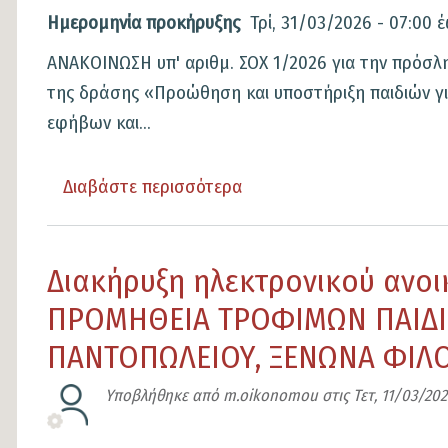
στο
Ημερομηνία προκήρυξης
Τρί, 31/03/2026 - 07:00
έ
Δήμο
ΑΝΑΚΟΙΝΩΣΗ υπ' αριθμ. ΣΟΧ 1/2026 για την πρόσ
Λαμιέων
της δράσης «Προώθηση και υποστήριξη παιδιών για
εφήβων και...
Διαβάστε περισσότερα
για
το
ΑΝΑΚΟΙΝΩΣΗ
Διακήρυξη ηλεκτρονικού ανοι
ΣΟΧ
1/2026
ΠΡΟΜΗΘΕΙΑ ΤΡΟΦΙΜΩΝ ΠΑΙΔΙ
(ΑΔΑ:9ΖΟ4ΩΛΚ-
ΠΑΝΤΟΠΩΛΕΙΟΥ, ΞΕΝΩΝΑ ΦΙΛΟ
ΧΚΣ)
για
Υποβλήθηκε από
m.oikonomou
στις
Τετ, 11/03/2026
την