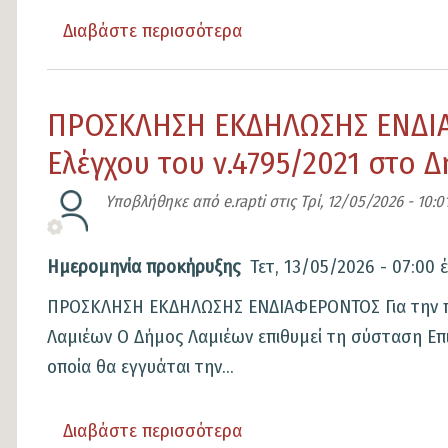
Διαβάστε περισσότερα
για
το
ΓΝΩΣΤΟΠΟΙΗΣΗ
ΠΡΟΣΚΛΗΣΗ ΕΚΔΗΛΩΣΗΣ ΕΝΔΙΑ
Για
την
Ελέγχου του ν.4795/2021 στο 
πλήρωση
Υποβλήθηκε από
e.rapti
στις
Τρί, 12/05/2026 - 10:0
μιας
(1)
Ημερομηνία προκήρυξης
Τετ, 13/05/2026 - 07:00
θέσης
Ειδικού
ΠΡΟΣΚΛΗΣΗ ΕΚΔΗΛΩΣΗΣ ΕΝΔΙΑΦΕΡΟΝΤΟΣ Για την πλ
Συνεργάτη
Λαμιέων Ο Δήμος Λαμιέων επιθυμεί τη σύσταση Επι
Δημάρχου
οποία θα εγγυάται την...
με
την
Διαβάστε περισσότερα
για