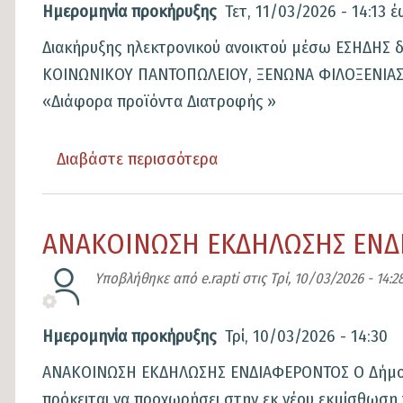
πρόσληψη
Ημερομηνία προκήρυξης
Τετ, 11/03/2026 - 14:13
έ
προσωπικού
Διακήρυξης ηλεκτρονικού ανοικτού μέσω ΕΣΗΔΗ
με
ΚΟΙΝΩΝΙΚΟΥ ΠΑΝΤΟΠΩΛΕΙΟΥ, ΞΕΝΩΝΑ ΦΙΛΟΞΕΝΙΑΣ, K
σύναψη
«Διάφορα προϊόντα Διατροφής »
ΣΥΜΒΑΣΗΣ
ΕΡΓΑΣΙΑΣ
Διαβάστε περισσότερα
για
ΙΔΟΧ,
το
για
Διακήρυξη
την
ΑΝΑΚΟΙΝΩΣΗ ΕΚΔΗΛΩΣΗΣ ΕΝΔ
ηλεκτρονικού
υλοποίηση
ανοικτού,
της
Υποβλήθηκε από
e.rapti
στις
Τρί, 10/03/2026 - 14:2
μέσω
δράσης
ΕΣΗΔΗΣ,
"Προώθηση&υποστήριξη
Ημερομηνία προκήρυξης
Τρί, 10/03/2026 - 14:30
διαγωνισμού
παιδιών
ΑΝΑΚΟΙΝΩΣΗ ΕΚΔΗΛΩΣΗΣ ΕΝΔΙΑΦΕΡΟΝΤΟΣ Ο Δήμος μ
για
για
πρόκειται να προχωρήσει στην εκ νέου εκμίσθωση
την