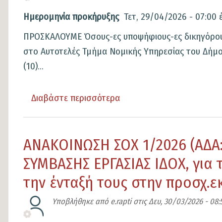
στο
Ημερομηνία προκήρυξης
Τετ, 29/04/2026 - 07:00
Δήμο
ΠΡΟΣΚΑΛΟΥΜΕ Όσους-ες υποψήφιους-ες δικηγόρους 
Λαμιέων
στο Αυτοτελές Τμήμα Νομικής Υπηρεσίας του Δήμο
(10)...
Διαβάστε περισσότερα
για
το
Πρόσκληση
ΑΝΑΚΟΙΝΩΣΗ ΣΟΧ 1/2026 (ΑΔΑ
υποβολής
αιτήσεων
ΣΥΜΒΑΣΗΣ ΕΡΓΑΣΙΑΣ ΙΔΟΧ, για
για
την ένταξή τους στην προσχ.ε
άσκηση
υποψηφίου
Υποβλήθηκε από
e.rapti
στις
Δευ, 30/03/2026 - 08:
δικηγόρου