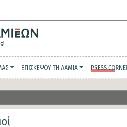
Παράκαμψη
προς
το
κυρίως
περιεχόμενο
ΜΑΣ
ΕΠΙΣΚΕΨΟΥ ΤΗ ΛΑΜΙΑ
PRESS CORNE
μοί