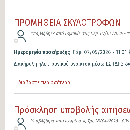
ιδιότητα
το
του
ΠΡΟΣΚΛΗΣΗ
Δημοσιογράφου
ΠΡΟΜΗΘΕΙΑ ΣΚΥΛΟΤΡΟΦΩΝ
ΕΚΔΗΛΩΣΗΣ
στο
ΕΝΔΙΑΦΕΡΟΝΤΟΣ
Υποβλήθηκε από
i.syrakis
στις
Πέμ, 07/05/2026 - 1
Δήμο
για
Λαμιέων
την
Ημερομηνία προκήρυξης
Πέμ, 07/05/2026 - 11:01
πλήρωση
Διακήρυξη ηλεκτρονικού ανοικτού μέσω ΕΣΗΔΗΣ
θέσεων
των
μελών
Διαβάστε περισσότερα
για
της
το
Επιτροπής
ΠΡΟΜΗΘΕΙΑ
Πρόσκληση υποβολής αιτήσεω
Ελέγχου
ΣΚΥΛΟΤΡΟΦΩΝ
του
Υποβλήθηκε από
e.rapti
στις
Τρί, 28/04/2026 - 09:1
ν.4795/2021