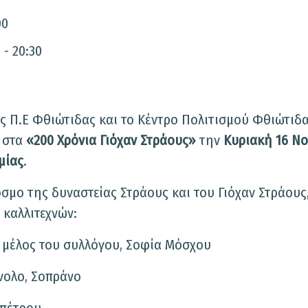
00
 - 20:30
ς Π.Ε Φθιώτιδας και το Κέντρο Πολιτισμού Φθιώτιδα
 στα
«200 Χρόνια Γιόχαν Στράους»
την
Κυριακή 16 Ν
μίας
.
σμο της δυναστείας Στράους και του Γιόχαν Στράους
 καλλιτεχνών:
ι μέλος του συλλόγου, Σοφία Μόσχου
νολο, Σοπράνο
απέτρου