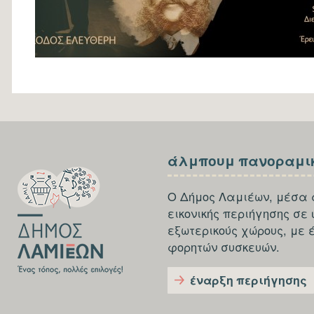
SECTION
SECTION
άλμπουμ πανοραμι
FOOTER-
FOOTER-
FIRST
THIRD
Ο Δήμος Λαμιέων, μέσα 
εικονικής περιήγησης σε
εξωτερικούς χώρους, με 
φορητών συσκευών.
έναρξη περιήγησης