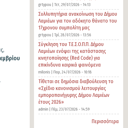
grtypou |
Τετ, 29/07/2026 - 14:13
Συλλυπητήρια ανακοίνωση του Δήμου
Λαμιέων για τον αδόκητο θάνατο του
17χρονου συμπολίτη μας
grtypou |
Τρί, 28/07/2026 - 13:56
Σύγκληση του T.E.Σ.Ο.Π.Π. Δήμου
ς,
Λαμιέων ενόψει της κατάστασης
οεμβρίου
κινητοποίησης (Red Code) για
επικίνδυνα καιρικά φαινόμενα
milonis |
Παρ, 24/07/2026 - 10:18
,
Τίθεται σε δημόσια διαβούλευση το
«Σχέδιο κανονισμού λειτουργίας
εμποροπανήγυρης Δήμου Λαμιέων
έτους 2026»
admin |
Πέμ, 23/07/2026 - 14:59
Περισσότερα