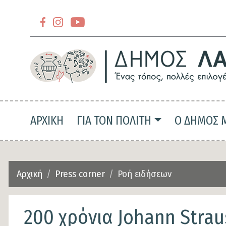
Section
header-
Section
slider-
header-
top
slider-
top-
Main navigation
ΑΡΧΙΚΗ
ΓΙΑ ΤΟΝ ΠΟΛΙΤΗ
Ο ΔΗΜΟΣ 
left
Αρχική
Press corner
Ροή ειδήσεων
200 χρόνια Johann Stra