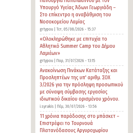
Πανουργιά Παπαϊωάννου με τον
Υπουργό Υγείας Άδωνι Γεωργιάδη –
Στο επίκεντρο η αναβάθμιση του
Νοσοκομείου Λαμίας
grtypou |
Τετ, 05/08/2026 - 15:37
«Ολοκληρώθηκε με επιτυχία το
Αθλητικό Summer Camp του Δήμου
Λαμιέων»
grtypou |
Παρ, 31/07/2026 - 13:15
Ανακοίνωση Πινάκων Κατάταξης και
Προσληπτέων της υπ' αριθμ. ΣΟΧ
3/2026 για την πρόσληψη προσωπικού
με σύναψη σύμβασης εργασίας
ιδιωτικού δικαίου ορισμένου χρόνου.
i.syrakis |
Πέμ, 30/07/2026 - 13:56
11 χρόνια παράδοσης στο μπάσκετ –
Επιστρέφει το Τουρνουά
Πλατανόδασους Αργυροχωρίου