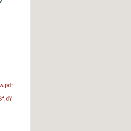
ν
ew.pdf
8fJdY