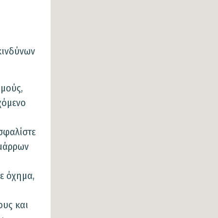
κινδύνων
αμούς,
χόμενο
σφαλίστε
ιμάρρων
ε όχημα,
ους και