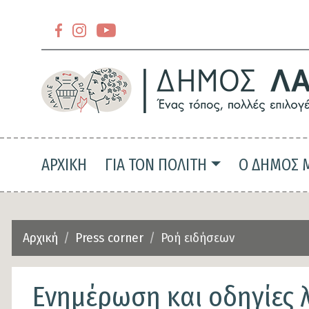
Section
header-
Section
slider-
header-
top
slider-
top-
Main navigation
ΑΡΧΙΚΗ
ΓΙΑ ΤΟΝ ΠΟΛΙΤΗ
Ο ΔΗΜΟΣ 
left
Αρχική
Press corner
Ροή ειδήσεων
Ενημέρωση και οδηγίες 