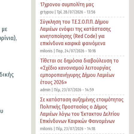
17χρονου συμπολίτη μας
grtypou |
Τρί, 28/07/2026 - 13:56
Σύγκληση του T.E.Σ.Ο.Π.Π. Δήμου
 με
Λαμιέων ενόψει της κατάστασης
κινητοποίησης (Red Code) για
ρίνια),
επικίνδυνα καιρικά φαινόμενα
milonis |
Παρ, 24/07/2026 - 10:18
Τίθεται σε δημόσια διαβούλευση το
«Σχέδιο κανονισμού λειτουργίας
ιδικής
εμποροπανήγυρης Δήμου Λαμιέων
έτους 2026»
admin |
Πέμ, 23/07/2026 - 14:59
Σε κατάσταση αυξημένης ετοιμότητας
Πολιτικής Προστασίας ο Δήμος
ου
Λαμιέων λόγω του Έκτακτου Δελτίου
Επικίνδυνων Καιρικών Φαινομένων
milonis |
Πέμ, 23/07/2026 - 14:18