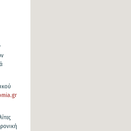
ν
ων
ά
δικού
mia.gr
λίτες
τρονική