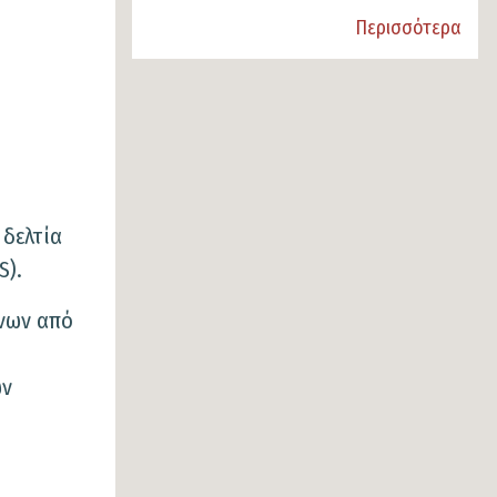
Περισσότερα
 δελτία
S).
ύνων από
ων