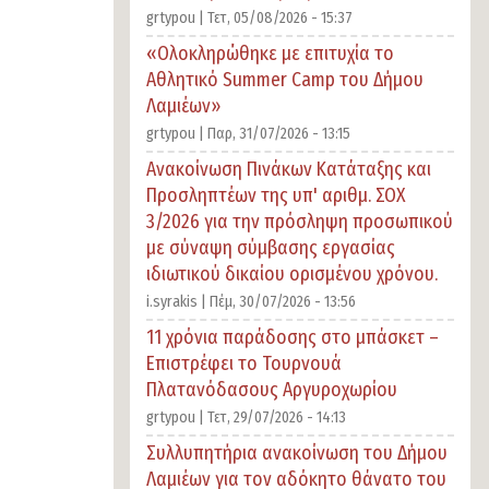
grtypou |
Τετ, 05/08/2026 - 15:37
«Ολοκληρώθηκε με επιτυχία το
Αθλητικό Summer Camp του Δήμου
Λαμιέων»
grtypou |
Παρ, 31/07/2026 - 13:15
Ανακοίνωση Πινάκων Κατάταξης και
Προσληπτέων της υπ' αριθμ. ΣΟΧ
3/2026 για την πρόσληψη προσωπικού
με σύναψη σύμβασης εργασίας
ιδιωτικού δικαίου ορισμένου χρόνου.
i.syrakis |
Πέμ, 30/07/2026 - 13:56
11 χρόνια παράδοσης στο μπάσκετ –
Επιστρέφει το Τουρνουά
Πλατανόδασους Αργυροχωρίου
grtypou |
Τετ, 29/07/2026 - 14:13
Συλλυπητήρια ανακοίνωση του Δήμου
Λαμιέων για τον αδόκητο θάνατο του