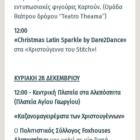
εντυπωσιακές φιγούρες Καρτούν. (Ομάδα
θεάτρου δρόμου “Teatro Theama”)
12:00
«
Christmas
Latin
Sparkle
by
Dare
2
Dance
»
συμ
στα «Χριστούγεννα του Stitch»!
ΚΥΡΙΑΚΗ 28 ΔΕΚΕΜΒΡΙΟΥ
12:00 - Κεντρική Πλατεία στα Αλεπόσπιτα
(Πλατεία Αγίου Γεωργίου)
«Καζανομαγειρέματα των Χριστουγέννων»
Ο
Πολιτιστικός Σύλλογος Foxhouses
Αλεποσπίτων
μας καλεί σε μία ζεστή,