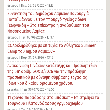
grtypou |
Πέμ, 06/08/2026 - 12:13
Συνάντηση του Δημάρχου Λαμιέων Πανουργιά
Παπαϊωάννου με τον Υπουργό Υγείας Άδωνι
Γεωργιάδη – Στο επίκεντρο η αναβάθμιση του
Νοσοκομείου Λαμίας
grtypou |
Τετ, 05/08/2026 - 15:37
«Ολοκληρώθηκε με επιτυχία το Αθλητικό Summer
Camp του Δήμου Λαμιέων»
grtypou |
Παρ, 31/07/2026 - 13:15
Ανακοίνωση Πινάκων Κατάταξης και Προσληπτέων
της υπ' αριθμ. ΣΟΧ 3/2026 για την πρόσληψη
προσωπικού με σύναψη σύμβασης εργασίας
ιδιωτικού δικαίου ορισμένου χρόνου.
i.syrakis |
Πέμ, 30/07/2026 - 13:56
11 χρόνια παράδοσης στο μπάσκετ – Επιστρέφει το
Τουρνουά Πλατανόδασους Αργυροχωρίου
grtypou |
Τετ, 29/07/2026 - 14:13