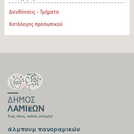
Διευθύνσεις - Τμήματα
Κατάλογος προσωπικού
SECTION
FOOTER-
FIRST
SECTION
άλμπουμ πανοραμικών
FOOTER-