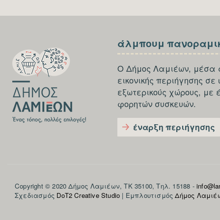
SECTION
SECTION
άλμπουμ πανοραμι
FOOTER-
FOOTER-
FIRST
THIRD
Ο Δήμος Λαμιέων, μέσα 
εικονικής περιήγησης σε
εξωτερικούς χώρους, με 
φορητών συσκευών.
έναρξη περιήγησης
Section
Copyright © 2020 Δήμος Λαμιέων, ΤΚ 35100, Τηλ. 15188 -
info@lam
Σχεδιασμός
DoT2 Creative Studio
| Εμπλουτισμός
Δήμος Λαμιέ
footer-