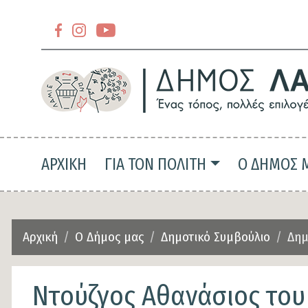
Section
header-
Section
slider-
header-
top
slider-
top-
Main navigation
ΑΡΧΙΚΗ
ΓΙΑ ΤΟΝ ΠΟΛΙΤΗ
Ο ΔΗΜΟΣ 
left
Αρχική
Ο Δήμος μας
Δημοτικό Συμβούλιο
Δημ
Ντούζγος Αθανάσιος του