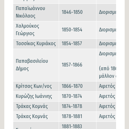
Παπαϊωάννου
1846-1850
Διορισμένος
Νικόλαος
Χαλμούκος
1850-1854
Διορισμένος
Γεώργιος
Τασσίκας Κυριάκος
1854-1857
Διορισμένος
Διορισμένος
Παπαβασιλείου
1857-1866
Δήμος
(από 1864-18
μάλλον αιρετό
Κρίτσας Κων/νος
1866-1870
Αιρετός
Κυρώζης Ιωάννης
1870-1874
Αιρετός
Τράκας Κομνάς
1874-1878
Αιρετός
Τράκας Κομνάς
1878-1881
Αιρετός
1881-1883